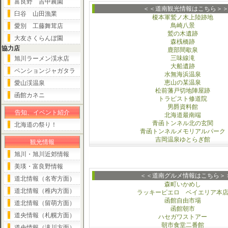
富良野 吉中農園
＜＜道南観光情報はこちら＞
臼谷 山田漁業
榎本軍鷲ノ木上陸跡地
鳥崎八景
愛別 工藤舞茸店
鷲の木遺跡
大友さくらんぼ園
森桟橋跡
協力店
鹿部間歇泉
三味線滝
旭川ラーメン渓水店
大船遺跡
ペンションジャガタラ
水無海浜温泉
恵山の某温泉
愛山渓温泉
松前藩戸切地陣屋跡
函館カネニ
トラピスト修道院
男爵資料館
告知、イベント紹介
北海道最南端
青函トンネル北の玄関
北海道の祭り！
青函トンネルメモリアルパーク
吉岡温泉ゆとらぎ館
観光情報
旭川・旭川近郊情報
美瑛・富良野情報
＜＜道南グルメ情報はこちら＞
道北情報（名寄方面）
森町いかめし
道北情報（稚内方面）
ラッキーピエロ ベイエリア本
函館自由市場
道北情報（留萌方面）
函館朝市
道央情報（札幌方面）
ハセガワストアー
朝市食堂二番館
道央情報（滝川方面）