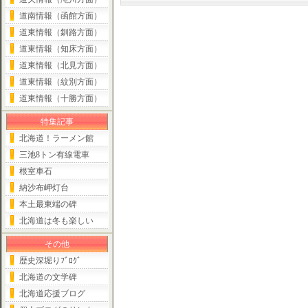
道南情報（函館方面）
道東情報（釧路方面）
道東情報（知床方面）
道東情報（北見方面）
道東情報（紋別方面）
道東情報（十勝方面）
特集記事
北海道！ラーメン館
三池8トン有線電車
根室車石
納沙布岬灯台
本土最東端の碑
北海道は冬も楽しい
その他
歴史深堀りﾌﾞﾛｸﾞ
北海道の文学碑
北海道応援ブログ