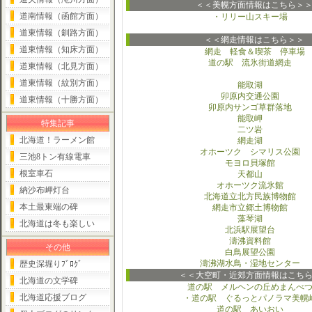
＜＜美幌方面情報はこちら＞
道南情報（函館方面）
・リリー山スキー場
道東情報（釧路方面）
＜＜網走情報はこちら＞＞
道東情報（知床方面）
網走 軽食＆喫茶 停車場
道の駅 流氷街道網走
道東情報（北見方面）
道東情報（紋別方面）
能取湖
卯原内交通公園
道東情報（十勝方面）
卯原内サンゴ草群落地
能取岬
特集記事
二ツ岩
北海道！ラーメン館
網走湖
オホーツク シマリス公園
三池8トン有線電車
モヨロ貝塚館
根室車石
天都山
オホーツク流氷館
納沙布岬灯台
北海道立北方民族博物館
本土最東端の碑
網走市立郷土博物館
藻琴湖
北海道は冬も楽しい
北浜駅展望台
濤沸資料館
その他
白鳥展望公園
濤沸湖水鳥・湿地センター
歴史深堀りﾌﾞﾛｸﾞ
＜＜大空町・近郊方面情報はこち
北海道の文学碑
道の駅 メルヘンの丘めまんべ
北海道応援ブログ
・道の駅 ぐるっとパノラマ美幌
道の駅 あいおい