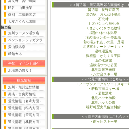
富良野 吉中農園
＜＜留辺蘂・留辺蘂近郊方面情報はこ
臼谷 山田漁業
留辺蘂 長野豆腐店
道の駅 おんねゆ温泉
愛別 工藤舞茸店
石北峠
大友さくらんぼ園
ミズバショウ群生地
協力店
くまがい北きつね牧場
塩別つるつる温泉
旭川ラーメン渓水店
滝の湯センター 夢風船
ペンションジャガタラ
滝の湯ふれあいの里 足湯
北見富士カートサーキット
愛山渓温泉
温根湯温泉
函館カネニ
温根湯 からくり王国
山の水族館
告知、イベント紹介
温根湯つつじ公園
北見温泉三光荘
北海道の祭り！
・八方台スキー場
＜＜北見方面情報はこちら＞
観光情報
・ノーザンアークリゾートスキー
旭川・旭川近郊情報
・若松市民スキー場
・若松湧水
美瑛・富良野情報
北見ハッカ御殿
道北情報（名寄方面）
北見ハッカ公園
端野町歴史民俗資料館
道北情報（稚内方面）
道北情報（留萌方面）
＜＜置戸方面情報はこちら＞
・南ヶ丘スキー場
道央情報（札幌方面）
道央情報（滝川方面）