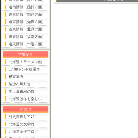
道南情報（函館方面）
道東情報（釧路方面）
道東情報（知床方面）
道東情報（北見方面）
道東情報（紋別方面）
道東情報（十勝方面）
特集記事
北海道！ラーメン館
三池8トン有線電車
根室車石
納沙布岬灯台
本土最東端の碑
北海道は冬も楽しい
その他
歴史深堀りﾌﾞﾛｸﾞ
北海道の文学碑
北海道応援ブログ