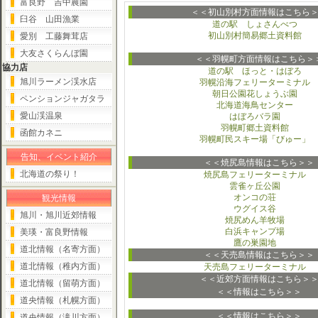
富良野 吉中農園
＜＜初山別村方面情報はこちら
臼谷 山田漁業
道の駅 しょさんべつ
初山別村簡易郷土資料館
愛別 工藤舞茸店
大友さくらんぼ園
＜＜羽幌町方面情報はこちら＞
協力店
道の駅 ほっと・はぼろ
旭川ラーメン渓水店
羽幌沿海フェリーターミナル
朝日公園花しょうぶ園
ペンションジャガタラ
北海道海鳥センター
愛山渓温泉
はぼろバラ園
羽幌町郷土資料館
函館カネニ
羽幌町民スキー場「びゅー」
告知、イベント紹介
＜＜焼尻島情報はこちら＞＞
北海道の祭り！
焼尻島フェリーターミナル
雲雀ヶ丘公園
オンコの荘
観光情報
ウグイス谷
旭川・旭川近郊情報
焼尻めん羊牧場
白浜キャンプ場
美瑛・富良野情報
鷹の巣園地
道北情報（名寄方面）
＜＜天売島情報はこちら＞＞
道北情報（稚内方面）
天売島フェリーターミナル
＜＜近郊方面情報はこちら＞
道北情報（留萌方面）
＜＜情報はこちら＞＞
道央情報（札幌方面）
＜＜情報はこちら＞＞
道央情報（滝川方面）